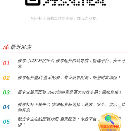
最近发表
股票可以杠杆的平台 股票配资网站导航：精选平台，安全可
01
靠
02
股票配资盈利 盈禾配资：专业股票配资，助您财富增值！
03
最专业股票配资 9688策略宝是否为实盘交易？揭秘真相！
股票杠杆正规平台 临淄配资新选择：高效、安全、灵活，助
04
您开启
配资专业在线配资炒股 启天配资：专业平台，助您财富升
05
级！