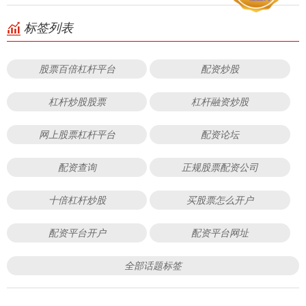
标签列表
股票百倍杠杆平台
配资炒股
杠杆炒股股票
杠杆融资炒股
网上股票杠杆平台
配资论坛
配资查询
正规股票配资公司
十倍杠杆炒股
买股票怎么开户
配资平台开户
配资平台网址
全部话题标签