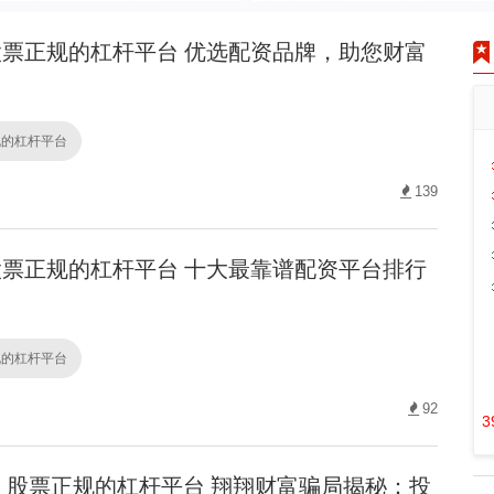
票正规的杠杆平台 优选配资品牌，助您财富
规的杠杆平台
139
票正规的杠杆平台 十大最靠谱配资平台排行
规的杠杆平台
92
3
股票正规的杠杆平台 翔翔财富骗局揭秘：投