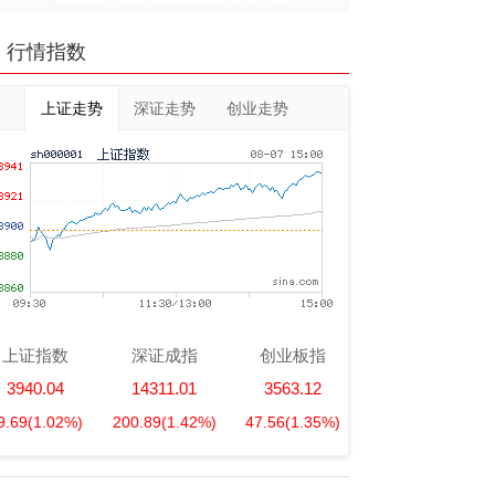
行情指数
上证走势
深证走势
创业走势
上证指数
深证成指
创业板指
3940.04
14311.01
3563.12
9.69
(1.02%)
200.89
(1.42%)
47.56
(1.35%)