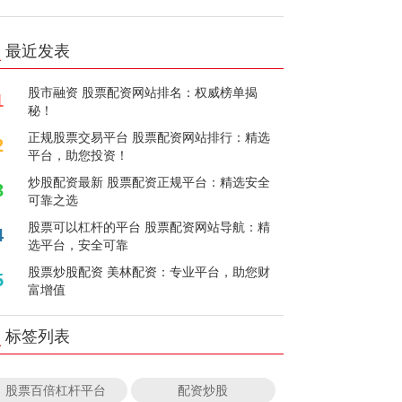
最近发表
股市融资 股票配资网站排名：权威榜单揭
1
秘！
正规股票交易平台 股票配资网站排行：精选
2
平台，助您投资！
炒股配资最新 股票配资正规平台：精选安全
3
可靠之选
股票可以杠杆的平台 股票配资网站导航：精
4
选平台，安全可靠
股票炒股配资 美林配资：专业平台，助您财
5
富增值
标签列表
股票百倍杠杆平台
配资炒股