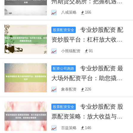
州期货交易所：把握机遇，
共赢未来
八戒策略
166
专业炒股配资 配
股票配资安全
资炒股平台：杠杆放大收
益，助您把握投资机遇！
小熊猫配资
91
专业炒股配资 最
配资公司跑路
大场外配资平台：助您撬动
财富杠杆
象泰配资
226
专业炒股配资 股
股票配资安全
票配资策略：放大收益与风
险的双刃剑，投资者必备指
百益策略
146