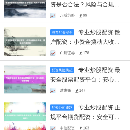
资是否合法？风险与合规性
分析
八戒策略
99
专业炒股配资 散
股票配资安全
户配资：小资金撬动大收
益，风险与机遇并存
广州证券
178
专业炒股配资 最
配资风险防范
安全股票配资平台：安心投
资，稳健增值
财惠赚
147
专业炒股配资 正
配资公司跑路
规平台期货配资：安全可
靠，专业高效！
中信配资
163