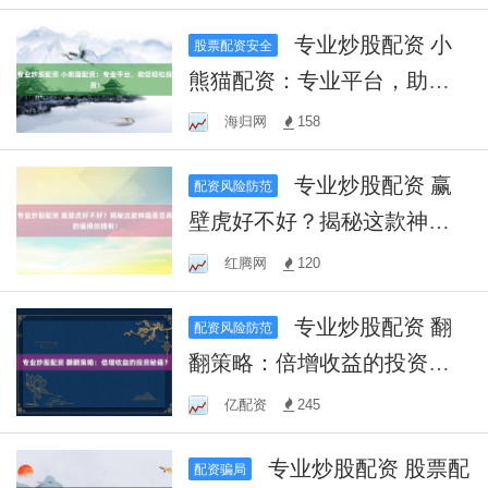
南
专业炒股配资 小
股票配资安全
熊猫配资：专业平台，助您
轻松投资！
海归网
158
专业炒股配资 赢
配资风险防范
壁虎好不好？揭秘这款神器
是否真的值得你拥有！
红腾网
120
专业炒股配资 翻
配资风险防范
翻策略：倍增收益的投资秘
籍？
亿配资
245
专业炒股配资 股票配
配资骗局