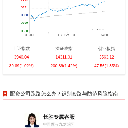
上证指数
深证成指
创业板指
3940.04
14311.01
3563.12
39.69
(1.02%)
200.89
(1.42%)
47.56
(1.35%)
配资公司跑路怎么办？识别套路与防范风险指南