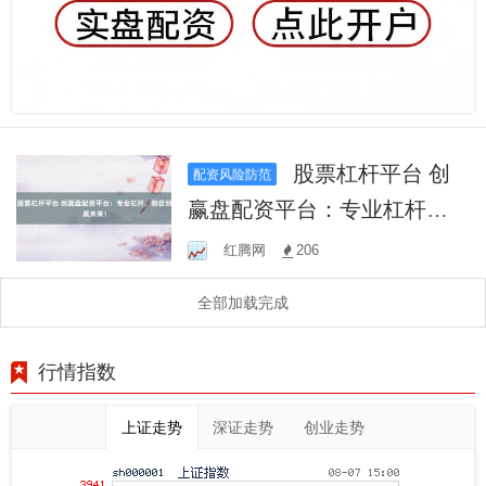
股票杠杆平台 创
配资风险防范
赢盘配资平台：专业杠杆，
助您创赢未来！
红腾网
206
全部加载完成
行情指数
上证走势
深证走势
创业走势