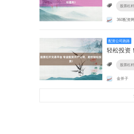
股票杠
360配资
配资公司跑路
轻松投资
股票杠
金斧子