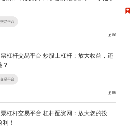
杆交易平台
86
票杠杆交易平台 炒股上杠杆：放大收益，还
险？
杆交易平台
96
票杠杆交易平台 杠杆配资网：放大您的投
盈利！