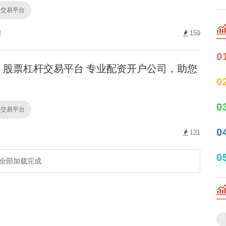
杆交易平台
网
159
0
股票杠杆交易平台 专业配资开户公司，助您
0
！
0
杆交易平台
0
131
0
全部加载完成