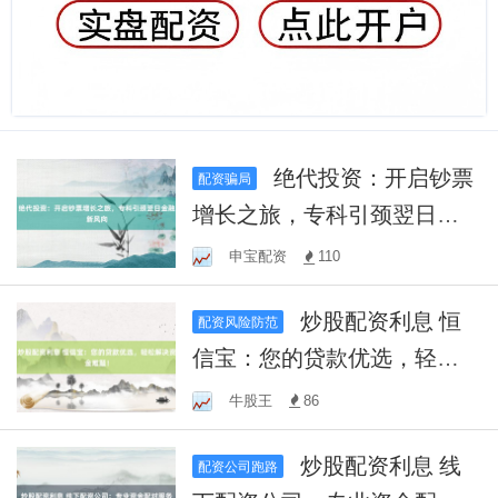
绝代投资：开启钞票
配资骗局
增长之旅，专科引颈翌日金
融新风向
申宝配资
110
炒股配资利息 恒
配资风险防范
信宝：您的贷款优选，轻松
解决资金难题！
牛股王
86
炒股配资利息 线
配资公司跑路