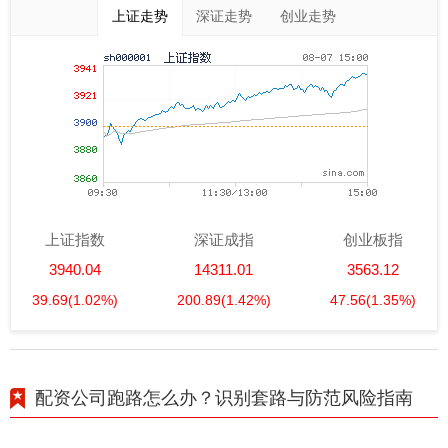
上证走势
深证走势
创业走势
上证指数
深证成指
创业板指
3940.04
14311.01
3563.12
39.69
(1.02%)
200.89
(1.42%)
47.56
(1.35%)
配资公司跑路怎么办？识别套路与防范风险指南