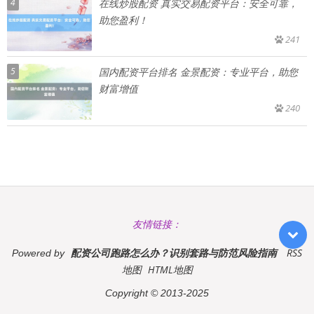
4
在线炒股配资 真实交易配资平台：安全可靠，
助您盈利！
241
5
国内配资平台排名 金景配资：专业平台，助您
财富增值
240
友情链接：
配资公司跑路怎么办？识别套路与防范风险指南
RSS
Powered by
地图
HTML地图
Copyright
© 2013-2025