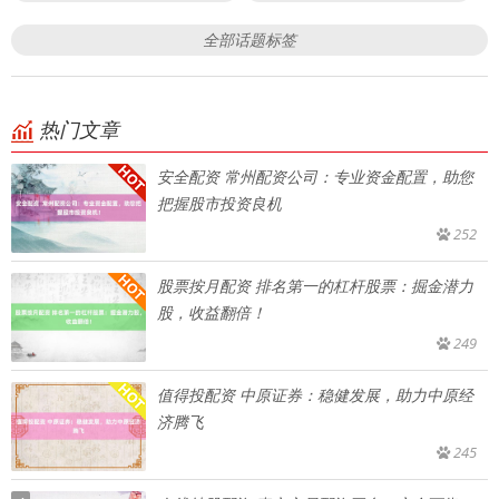
全部话题标签
热门文章
安全配资 常州配资公司：专业资金配置，助您
把握股市投资良机
252
股票按月配资 排名第一的杠杆股票：掘金潜力
股，收益翻倍！
249
值得投配资 中原证券：稳健发展，助力中原经
济腾飞
245