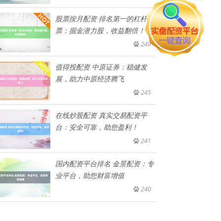
股票按月配资 排名第一的杠杆股
票：掘金潜力股，收益翻倍！
249
值得投配资 中原证券：稳健发
展，助力中原经济腾飞
245
在线炒股配资 真实交易配资平
台：安全可靠，助您盈利！
241
国内配资平台排名 金景配资：专
业平台，助您财富增值
240