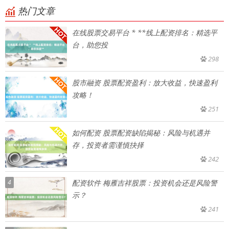
热门文章
在线股票交易平台 * **线上配资排名：精选平
台，助您投
298
股市融资 股票配资盈利：放大收益，快速盈利
攻略！
251
如何配资 股票配资缺陷揭秘：风险与机遇并
存，投资者需谨慎抉择
242
4
配资软件 梅雁吉祥股票：投资机会还是风险警
示？
241