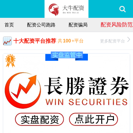
配资风险防范
首页
配资公司跑路
配资骗局
十大配资平台推荐
更多配资平台
共
100
+平台