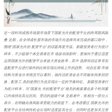
近一段时间成熟市场股市场景下国家允许的配资平台的跨周期风险
叠 近期，在全球成长股市场的市场方向选择尚未完成的窗口期中，
围绕“国家允许的 配资平台”的话题再度升温。新疆投资者行为统计
样本，不少超级个体交易者在市 场波动加剧时，更倾向于通过适度
运用国家允许的配资平台来放大资金效率，其中 选择恒信证券等实
盘配资平台进行操作的比例呈现出持续上升的趋势。 结合近期 市场
结构与资金分布情况可以看到，场内活跃资金在不同板块间来回切
换，配资工 具的使用行为也呈现出一定的节奏特征。 新疆投资者行
为统计样本，与“国家允 许的配资平台”相关的检索量在多个时间窗
口内保持在高位区间。受访的超级个体 交易者中，有相当一部分人
表示，在明确自身风险承受能力的前提下，会考虑通过 国家允许的
配资平台在结构性机会出现时适度提高仓位，但同时也更加关注资