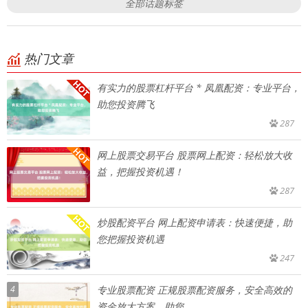
全部话题标签
热门文章
有实力的股票杠杆平台 * 凤凰配资：专业平台，
助您投资腾飞
287
网上股票交易平台 股票网上配资：轻松放大收
益，把握投资机遇！
287
炒股配资平台 网上配资申请表：快速便捷，助
您把握投资机遇
247
4
专业股票配资 正规股票配资服务，安全高效的
资金放大方案，助您